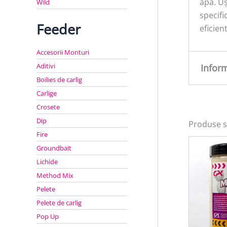
apă. Uș
Wild
specifi
Feeder
eficien
Accesorii Monturi
Aditivi
Infor
Boilies de carlig
Carlige
Greu
Crosete
Dip
Produse s
Fire
Groundbait
Lichide
Method Mix
Pelete
Pelete de carlig
Pop Up