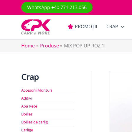
Skip
WhatsApp +40 771.213.056
to
content
PROMOȚII
CRAP
Home
Produse
MIX POP UP ROZ 1l
Crap
Accesorii Monturi
Aditivi
Apa Rece
Boilies
Boilies de carlig
Carlige