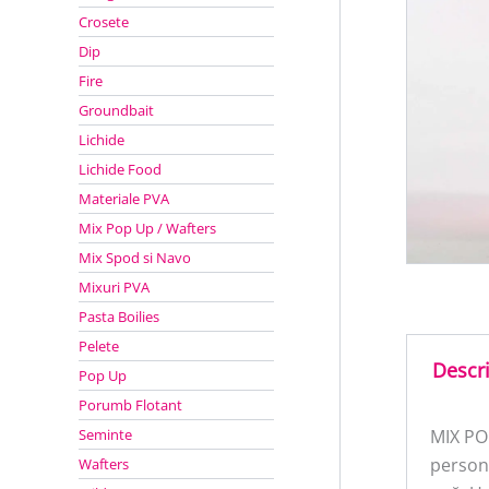
Crosete
Dip
Fire
Groundbait
Lichide
Lichide Food
Materiale PVA
Mix Pop Up / Wafters
Mix Spod si Navo
Mixuri PVA
Pasta Boilies
Pelete
Descr
Pop Up
Porumb Flotant
Seminte
MIX PO
persona
Wafters