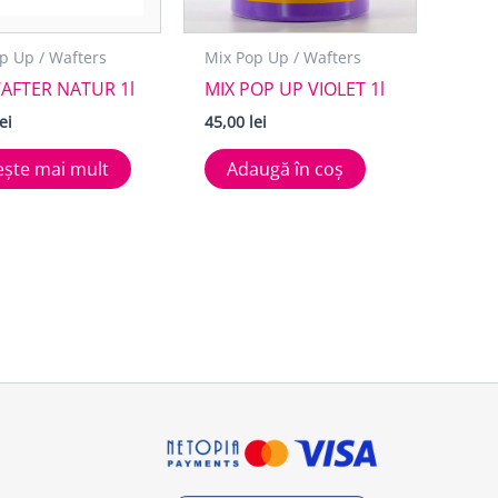
p Up / Wafters
Mix Pop Up / Wafters
AFTER NATUR 1l
MIX POP UP VIOLET 1l
lei
45,00
lei
ește mai mult
Adaugă în coș