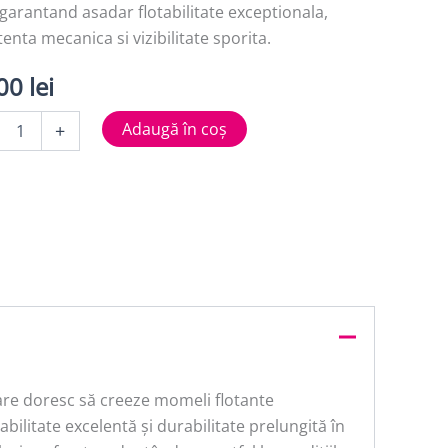
garantand asadar flotabilitate exceptionala,
tenta mecanica si vizibilitate sporita.
,00
lei
tate
Adaugă în coș
+
re doresc să creeze momeli flotante
ilitate excelentă și durabilitate prelungită în