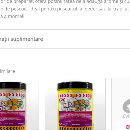
or de preparat, oferă posibilitatea de a adăuga arome și culo
ce de pescuit. Ideal pentru pescuitul la feeder sau la crap, 
tă a momelii.
mații suplimentare
tate
1 kg
imilare
O