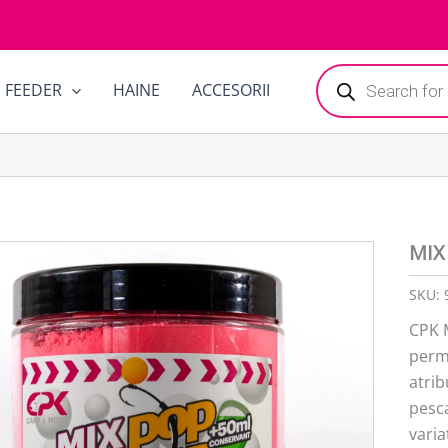
Products
FEEDER
HAINE
ACCESORII
search
MIX
SKU:
CPK M
permi
atrib
pesca
varia