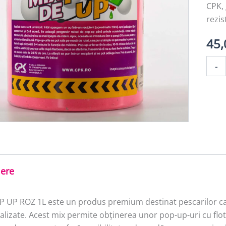
CPK, 
rezis
45
Canti
-
MIX
POP
UP
ROZ
1l
iere
P UP ROZ 1L este un produs premium destinat pescarilor ca
lizate. Acest mix permite obținerea unor pop-up-uri cu flotab