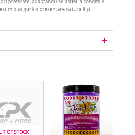
ri preferate, adaptându-se astfel la condițiile
acest mix asigură o prezentare naturală și
UT OF STOCK