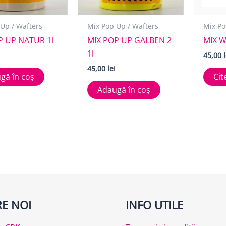
Up / Wafters
Mix Pop Up / Wafters
Mix Po
P UP NATUR 1l
MIX POP UP GALBEN 2
MIX W
1l
45,00
45,00
lei
gă în coș
Cit
Adaugă în coș
E NOI
INFO UTILE