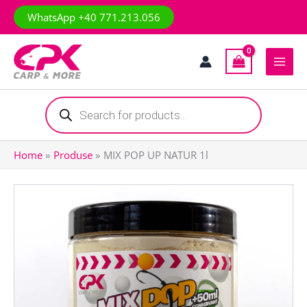
Skip
WhatsApp +40 771.213.056
to
content
Products
search
Home
Produse
MIX POP UP NATUR 1l