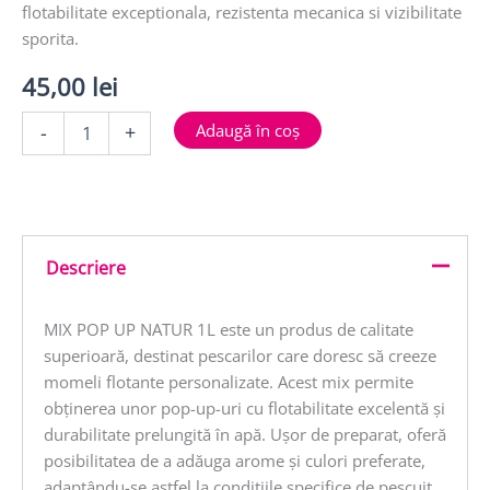
flotabilitate exceptionala, rezistenta mecanica si vizibilitate
sporita.
45,00
lei
Cantitate
Adaugă în coș
-
+
MIX
POP
UP
NATUR
1l
Descriere
MIX POP UP NATUR 1L este un produs de calitate
superioară, destinat pescarilor care doresc să creeze
momeli flotante personalizate. Acest mix permite
obținerea unor pop-up-uri cu flotabilitate excelentă și
durabilitate prelungită în apă. Ușor de preparat, oferă
posibilitatea de a adăuga arome și culori preferate,
adaptându-se astfel la condițiile specifice de pescuit.