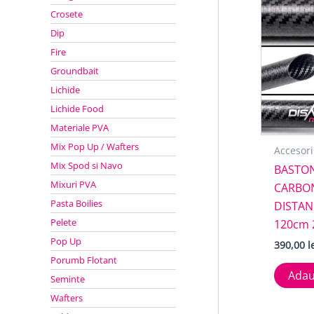
Crosete
Dip
Fire
Groundbait
Lichide
Lichide Food
Materiale PVA
Mix Pop Up / Wafters
Accesori
Mix Spod si Navo
BASTON
Mixuri PVA
CARBON
Pasta Boilies
DISTAN
Pelete
120cm
Pop Up
390,00
l
Porumb Flotant
Adau
Seminte
Wafters