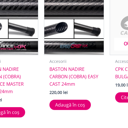
O
i
Accesorii
Acceso
 NADIRE
BASTON NADIRE
CPK 
 (COBRA)
CARBON (COBRA) EASY
BULG
CE MASTER
CAST 24mm
19,00
 24mm
220,00
lei
Cit
ei
Adaugă în coș
gă în coș