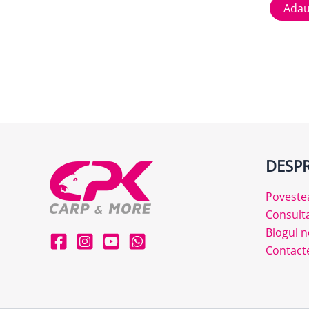
Adau
DESPR
Poveste
Consult
Blogul n
Contact