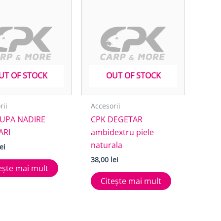
UT OF STOCK
OUT OF STOCK
rii
Accesorii
CUPA NADIRE
CPK DEGETAR
ARI
ambidextru piele
naturala
lei
38,00
lei
ește mai mult
Citește mai mult