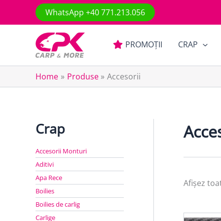
Skip
WhatsApp +40 771.213.056
to
content
PROMOȚII
CRAP
Home
Produse
Accesorii
Crap
Acces
Accesorii Monturi
Aditivi
Apa Rece
Afișez toa
Boilies
Boilies de carlig
Carlige