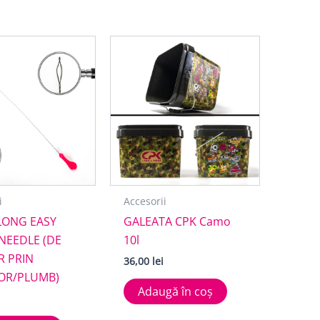
i
Accesorii
LONG EASY
GALEATA CPK Camo
 NEEDLE (DE
10l
R PRIN
36,00
lei
OR/PLUMB)
Adaugă în coș