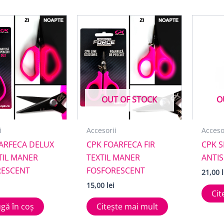
OUT OF STOCK
O
i
Accesorii
Acceso
ARFECA DELUX
CPK FOARFECA FIR
CPK 
XTIL MANER
TEXTIL MANER
ANTIS
RESCENT
FOSFORESCENT
21,00
15,00
lei
Cit
gă în coș
Citește mai mult