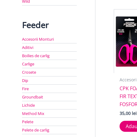
Wild
Feeder
Accesorii Monturi
Aditivi
Boilies de carlig
Carlige
Crosete
Accesori
Dip
CPK FO
Fire
FIR TE
Groundbait
FOSFO
Lichide
35,00
lei
Method Mix
Pelete
Adau
Pelete de carlig