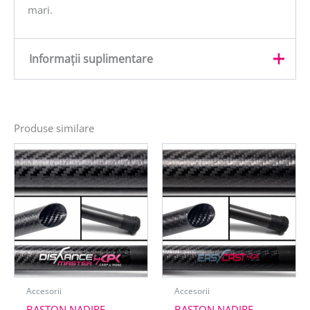
mari.
Informații suplimentare
Greutate
0,1 kg
Produse similare
Accesorii
Accesorii
BASTON NADIRE
BASTON NADIRE