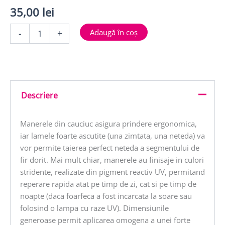
35,00
lei
Cantitate
Adaugă în coș
-
+
CPK
FOARFECA
DELUX
FIR
TEXTIL
MANER
Descriere
FOSFORESCENT
Manerele din cauciuc asigura prindere ergonomica,
iar lamele foarte ascutite (una zimtata, una neteda) va
vor permite taierea perfect neteda a segmentului de
fir dorit. Mai mult chiar, manerele au finisaje in culori
stridente, realizate din pigment reactiv UV, permitand
reperare rapida atat pe timp de zi, cat si pe timp de
noapte (daca foarfeca a fost incarcata la soare sau
folosind o lampa cu raze UV). Dimensiunile
generoase permit aplicarea omogena a unei forte