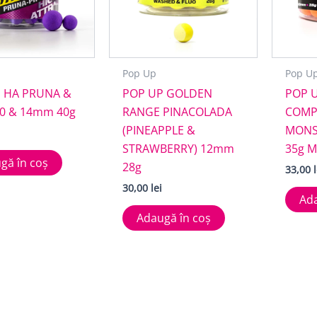
Pop Up
Pop U
 HA PRUNA &
POP UP GOLDEN
POP 
10 & 14mm 40g
RANGE PINACOLADA
COMP
(PINEAPPLE &
MONS
STRAWBERRY) 12mm
35g 
gă în coș
28g
33,00
30,00
lei
Ada
Adaugă în coș