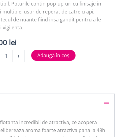
stibil. Poturile contin pop-up-uri cu finisaje in
i multiple, usor de reperat de catre crapi,
ecul de nuante fiind insa gandit pentru a le
i vigilenta.
,00
lei
tate
Adaugă în coș
+
O
AS
tanta incredibil de atractiva, ce acopera
e elibereaza aroma foarte atractiva pana la 48h