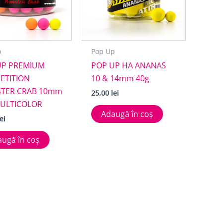
p
Pop Up
UP PREMIUM
POP UP HA ANANAS
ETITION
10 & 14mm 40g
TER CRAB 10mm
25,00
lei
MULTICOLOR
Adaugă în coș
lei
ugă în coș