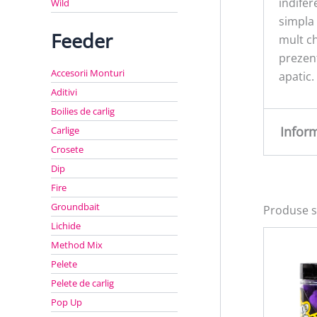
indifer
Wild
simpla 
Feeder
mult ch
prezent
Accesorii Monturi
apatic.
Aditivi
Boilies de carlig
Infor
Carlige
Crosete
Dip
Greu
Fire
Groundbait
Produse s
Lichide
Method Mix
Pelete
Pelete de carlig
Pop Up