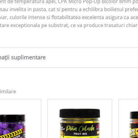
ent de temperatura apei, CPK Micro Pop-Up Bicolor 8mm poate
sau invelita in pasta, cat si pentru a echilibra boiliesul pre
iar, culorile intense si flotabilitatea excelenta asigura ca
are exceptionala pe substrat, ce va produce trasaturi chiar
mații suplimentare
tate
0,1 kg
imilare