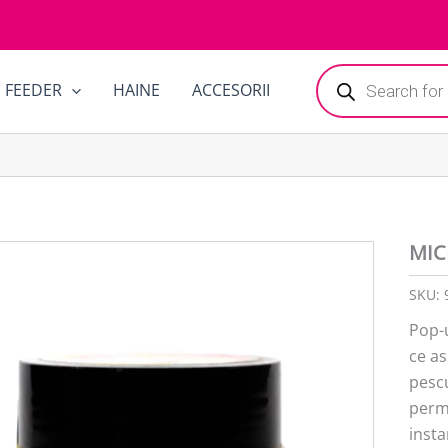
Products
FEEDER
HAINE
ACCESORII
search
MIC
SKU:
Pop-
ce as
pescu
permi
inst