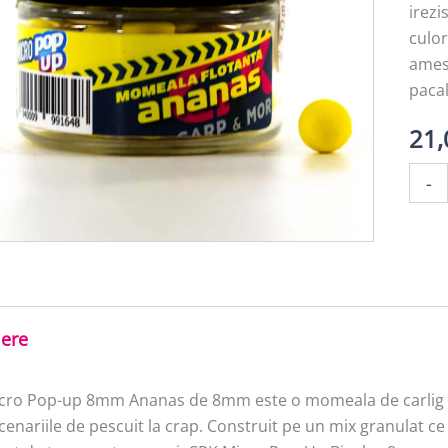
irezi
culor
amest
pacal
21
Canti
-
MICR
POP-
UP
ANAN
8mm
iere
cro Pop-up 8mm Ananas de 8mm este o momeala de carlig flo
cenariile de pescuit la crap. Construit pe un mix granulat c