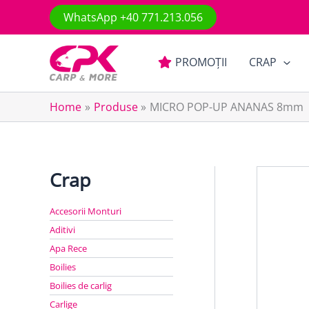
Skip
WhatsApp +40 771.213.056
to
content
PROMOȚII
CRAP
Home
Produse
MICRO POP-UP ANANAS 8mm
Crap
Accesorii Monturi
Aditivi
Apa Rece
Boilies
Boilies de carlig
Carlige