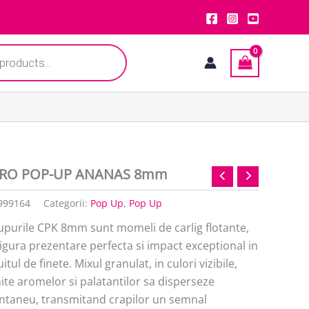
RO POP-UP ANANAS 8mm
999164
Categorii:
Pop Up
,
Pop Up
upurile CPK 8mm sunt momeli de carlig flotante,
igura prezentare perfecta si impact exceptional in
itul de finete. Mixul granulat, in culori vizibile,
te aromelor si palatantilor sa disperseze
antaneu, transmitand crapilor un semnal