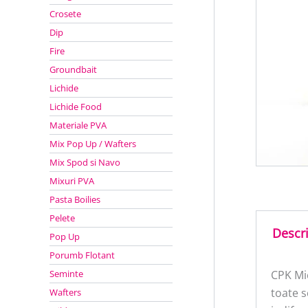
Crosete
Dip
Fire
Groundbait
Lichide
Lichide Food
Materiale PVA
Mix Pop Up / Wafters
Mix Spod si Navo
Mixuri PVA
Pasta Boilies
Pelete
Descr
Pop Up
Porumb Flotant
Seminte
CPK Mi
toate s
Wafters