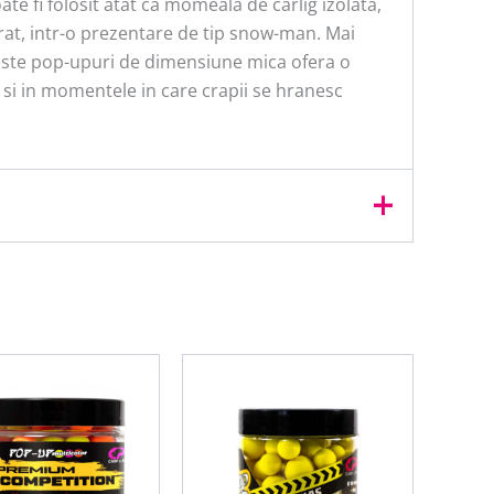
 fi folosit atat ca momeala de carlig izolata,
ferat, intr-o prezentare de tip snow-man. Mai
 aceste pop-upuri de dimensiune mica ofera o
 si in momentele in care crapii se hranesc