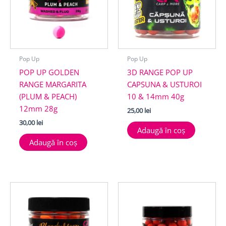
Pop Up
Pop Up
POP UP GOLDEN
3D RANGE POP UP
RANGE MARGARITA
CAPSUNA & USTUROI
(PLUM & PEACH)
10 & 14mm 40g
12mm 28g
25,00
lei
30,00
lei
Adaugă în coș
Adaugă în coș