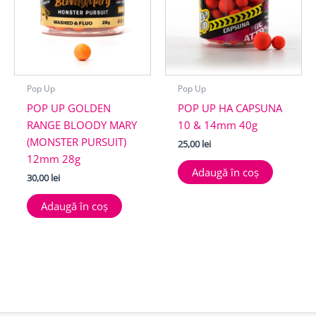
Pop Up
Pop Up
POP UP GOLDEN
POP UP HA CAPSUNA
RANGE BLOODY MARY
10 & 14mm 40g
(MONSTER PURSUIT)
25,00
lei
12mm 28g
Adaugă în coș
30,00
lei
Adaugă în coș