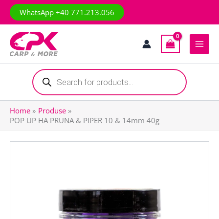
Skip
WhatsApp +40 771.213.056
to
content
Products
search
Home
Produse
POP UP HA PRUNA & PIPER 10 & 14mm 40g