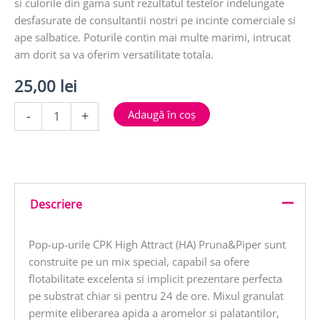
si culorile din gama sunt rezultatul testelor indelungate
desfasurate de consultantii nostri pe incinte comerciale si
ape salbatice. Poturile contin mai multe marimi, intrucat
am dorit sa va oferim versatilitate totala.
25,00
lei
Cantitate
Adaugă în coș
-
+
POP
UP
HA
PRUNA
&
PIPER
Descriere
10
&
14mm
Pop-up-urile CPK High Attract (HA) Pruna&Piper sunt
40g
construite pe un mix special, capabil sa ofere
flotabilitate excelenta si implicit prezentare perfecta
pe substrat chiar si pentru 24 de ore. Mixul granulat
permite eliberarea apida a aromelor si palatantilor,