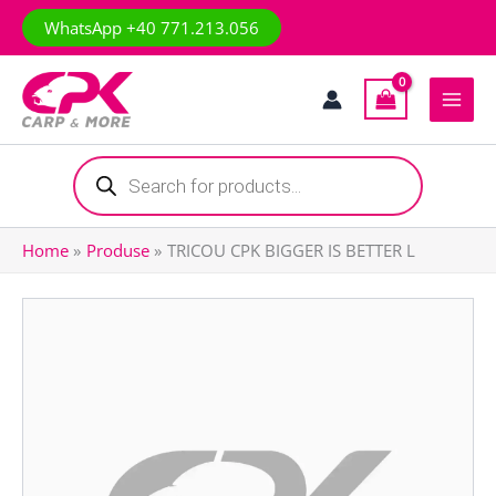
Skip
WhatsApp +40 771.213.056
to
content
Products
search
Home
Produse
TRICOU CPK BIGGER IS BETTER L