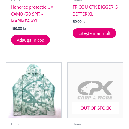
Hanorac protectie UV
TRICOU CPK BIGGER IS
CAMO (50 SPF) –
BETTER XL
MARIMEA XXL
59,00
lei
150,00
lei
Citește mai mult
Adaugă în coș
OUT OF STOCK
Haine
Haine