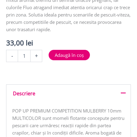
mixul aromat oferind un semnal olfactiv pregnant, iar
culorile Fluo atragand imediat atentia oricarui crap ce trece
prin zona. Solutia ideala pentru scenariile de pescuit-viteza,
precum competitiile de pescuit, ce necesita provocarea
unor trasaturi rapide.
33,00
lei
Cantitate
Adaugă în coș
-
+
POP
UP
PREMIUM
COMPETITION
MULBERRY
10mm
Descriere
35g
MULTICOLOR
POP UP PREMIUM COMPETITION MULBERRY 10mm
MULTICOLOR sunt momeli flotante concepute pentru
pescarii care urmăresc reacții rapide din partea
crapilor, chiar și în condiții dificile. Aroma bogată de