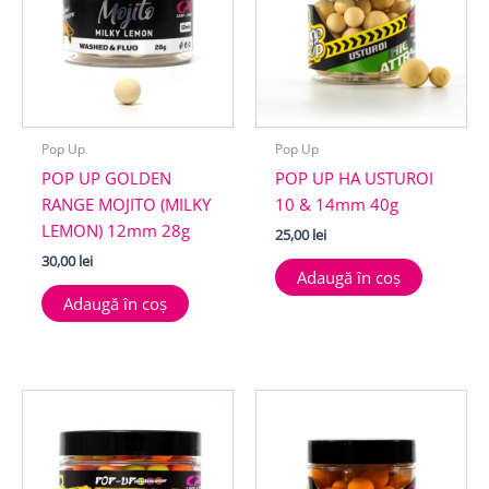
Pop Up
Pop Up
POP UP GOLDEN
POP UP HA USTUROI
RANGE MOJITO (MILKY
10 & 14mm 40g
LEMON) 12mm 28g
25,00
lei
30,00
lei
Adaugă în coș
Adaugă în coș