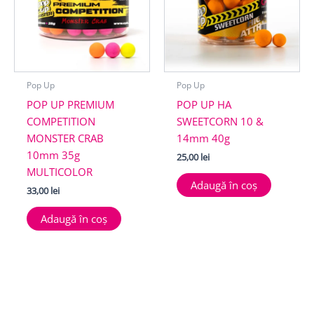
Pop Up
Pop Up
POP UP PREMIUM
POP UP HA
COMPETITION
SWEETCORN 10 &
MONSTER CRAB
14mm 40g
10mm 35g
25,00
lei
MULTICOLOR
Adaugă în coș
33,00
lei
Adaugă în coș