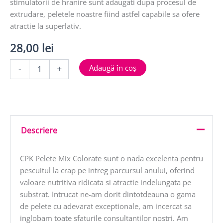
stimulatorii de hranire sunt adaugati dupa procesul de
extrudare, peletele noastre fiind astfel capabile sa ofere
atractie la superlativ.
28,00
lei
Cantitate
Adaugă în coș
-
+
PELETE
CSL
BETAIN
MIX
(COLORAT)
4mm
Descriere
800g
CPK Pelete Mix Colorate sunt o nada excelenta pentru
pescuitul la crap pe intreg parcursul anului, oferind
valoare nutritiva ridicata si atractie indelungata pe
substrat. Intrucat ne-am dorit dintotdeauna o gama
de pelete cu adevarat exceptionale, am incercat sa
inglobam toate sfaturile consultantilor nostri. Am