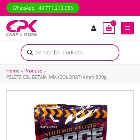
Skip
WhatsApp +40 771.213.056
to
content
Products
search
Home
Produse
PELETE CSL BETAIN MIX (COLORAT) 4mm 800g