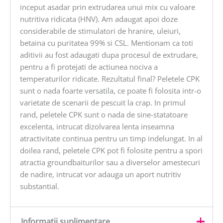
inceput asadar prin extrudarea unui mix cu valoare
nutritiva ridicata (HNV). Am adaugat apoi doze
considerabile de stimulatori de hranire, uleiuri,
betaina cu puritatea 99% si CSL. Mentionam ca toti
aditivii au fost adaugati dupa procesul de extrudare,
pentru a fi protejati de actiunea nociva a
temperaturilor ridicate. Rezultatul final? Peletele CPK
sunt o nada foarte versatila, ce poate fi folosita intr-o
varietate de scenarii de pescuit la crap. In primul
rand, peletele CPK sunt o nada de sine-statatoare
excelenta, intrucat dizolvarea lenta inseamna
atractivitate continua pentru un timp indelungat. In al
doilea rand, peletele CPK pot fi folosite pentru a spori
atractia groundbaiturilor sau a diverselor amestecuri
de nadire, intrucat vor adauga un aport nutritiv
substantial.
Informații suplimentare