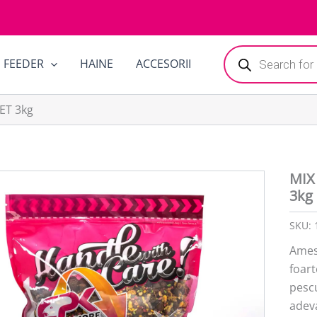
Products
FEEDER
HAINE
ACCESORII
search
ET 3kg
MIX
3kg
SKU:
Ames
foart
pescu
adeva