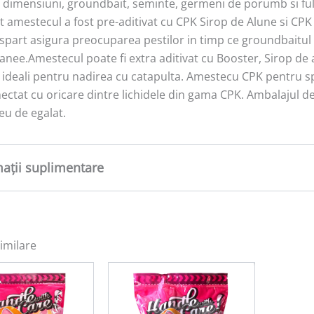
e dimensiuni, groundbait, seminte, germeni de porumb si fulg
t amestecul a fost pre-aditivat cu CPK Sirop de Alune si CPK 
 spart asigura preocuparea pestilor in timp ce groundbaitul 
anee.Amestecul poate fi extra aditivat cu Booster, Sirop de 
 ideali pentru nadirea cu catapulta. Amestecu CPK pentru s
ctat cu oricare dintre lichidele din gama CPK. Ambalajul de 3
eu de egalat.
mații suplimentare
tate
3 kg
imilare