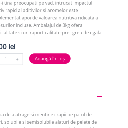
a-i tina preocupati pe vad, intrucat impactul
tiv rapid al aditivilor si aromelor este
ementat apoi de valoarea nutritiva ridicata a
esurilor incluse. Ambalajul de 3kg ofera
icalitate si un raport calitate-pret greu de egalat.
,00
lei
tate
Adaugă în coș
+
MODEL
T
 de a atrage si mentine crapii pe patul de
, solubile si semisolubile alaturi de pelete de