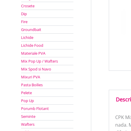
Crosete
Dip
Fire
Groundbait
Lichide
Lichide Food
Materiale PVA
Mix Pop Up / Wafters
Mix Spod si Navo
Mixuri PVA
Pasta Boilies
Pelete
Descr
Pop Up
Porumb Flotant
Seminte
CPK Mi
Wafters
nada. M