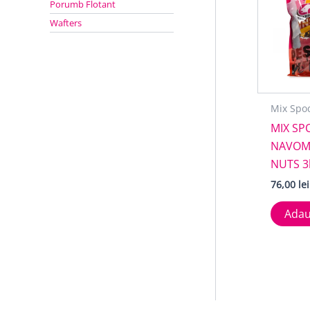
Porumb Flotant
Wafters
Mix Spo
MIX SP
NAVOM
NUTS 3
76,00
lei
Adau