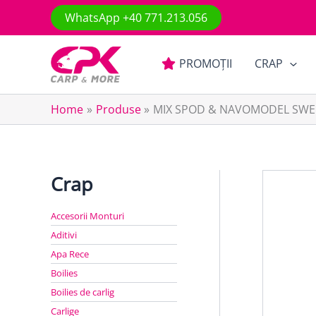
Skip
WhatsApp +40 771.213.056
to
content
PROMOȚII
CRAP
Home
Produse
MIX SPOD & NAVOMODEL SWE
Crap
Accesorii Monturi
Aditivi
Apa Rece
Boilies
Boilies de carlig
Carlige