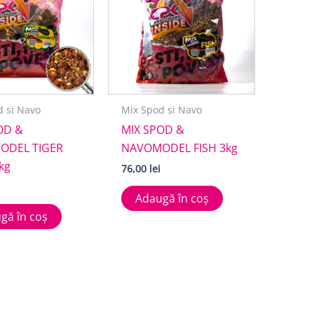
d si Navo
Mix Spod si Navo
OD &
MIX SPOD &
ODEL TIGER
NAVOMODEL FISH 3kg
kg
76,00
lei
Adaugă în coș
gă în coș