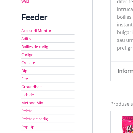
diferit
Wild
intruca
Feeder
boilies
instant
Accesorii Monturi
bulgari
Aditivi
sau ume
Boilies de carlig
pret gr
Carlige
Crosete
Infor
Dip
Fire
Groundbait
Greu
Lichide
Method Mix
Produse s
Pelete
Pelete de carlig
Pop Up