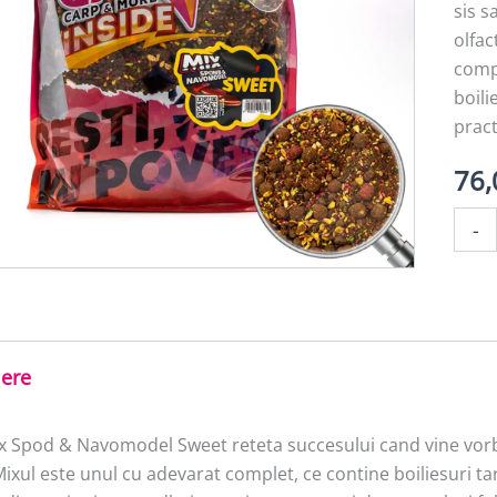
sis s
olfac
compl
boili
pract
76
Canti
-
MIX
SPOD
&
NAVO
SWEE
3kg
iere
x Spod & Navomodel Sweet reteta succesului cand vine vorba
ixul este unul cu adevarat complet, ce contine boiliesuri tari