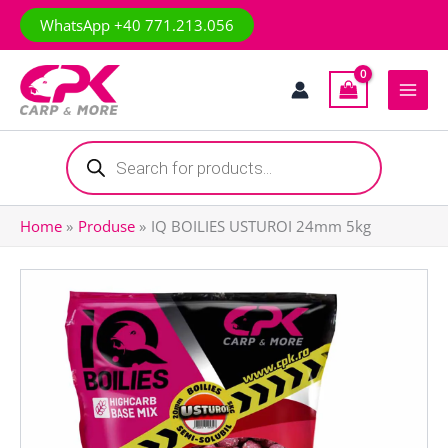
Skip
WhatsApp +40 771.213.056
to
content
Products
search
Home
Produse
IQ BOILIES USTUROI 24mm 5kg