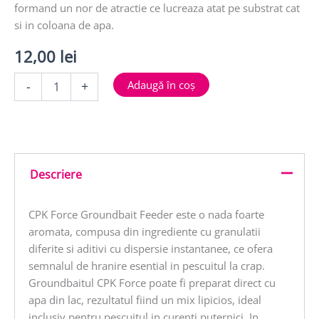
formand un nor de atractie ce lucreaza atat pe substrat cat
si in coloana de apa.
12,00
lei
Cantitate
Adaugă în coș
-
+
FORCE
GROUNDBAIT
FEEDER
1kg
Descriere
CPK Force Groundbait Feeder este o nada foarte
aromata, compusa din ingrediente cu granulatii
diferite si aditivi cu dispersie instantanee, ce ofera
semnalul de hranire esential in pescuitul la crap.
Groundbaitul CPK Force poate fi preparat direct cu
apa din lac, rezultatul fiind un mix lipicios, ideal
inclusiv pentru pescuitul in curenti puternici. In