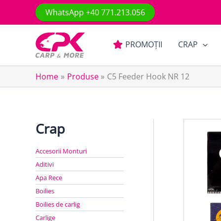
Skip
WhatsApp +40 771.213.056
to
content
PROMOȚII
CRAP
Home
Produse
C5 Feeder Hook NR 12
Crap
Accesorii Monturi
Aditivi
Apa Rece
Boilies
Boilies de carlig
Carlige