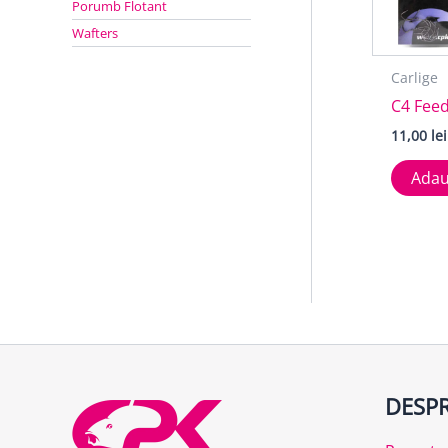
Porumb Flotant
Wafters
Carlige
C4 Fee
11,00
lei
Adau
DESPR