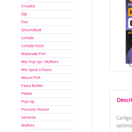
Crosete
Dip
Fire
Groundbait
Lichide
Lichide Food
Materiale PVA
Mix Pop Up / Wafters
Mix Spod si Navo
Mixuri PVA
Pasta Boilies
Pelete
Descr
Pop Up
Porumb Flotant
Seminte
Carlige
optimiz
Wafters