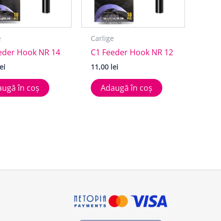
e
Carlige
eder Hook NR 14
C1 Feeder Hook NR 12
lei
11,00
lei
ugă în coș
Adaugă în coș