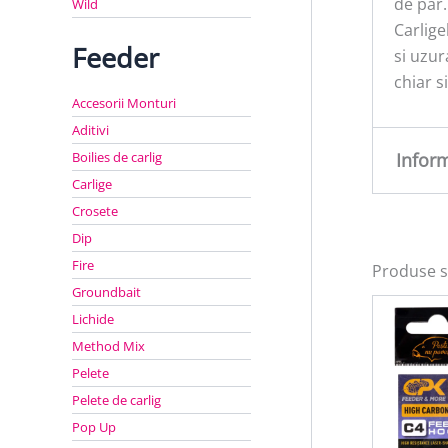
de par.
Wild
Carlige
Feeder
si uzur
chiar s
Accesorii Monturi
Aditivi
Boilies de carlig
Infor
Carlige
Crosete
Greu
Dip
Fire
Produse s
Groundbait
Lichide
Method Mix
Pelete
Pelete de carlig
Pop Up