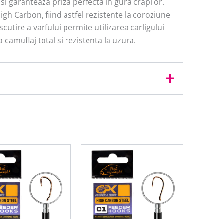
 si garanteaza priza perfecta in gura crapilor.
gh Carbon, fiind astfel rezistente la coroziune
cutire a varfului permite utilizarea carligului
a camuflaj total si rezistenta la uzura.