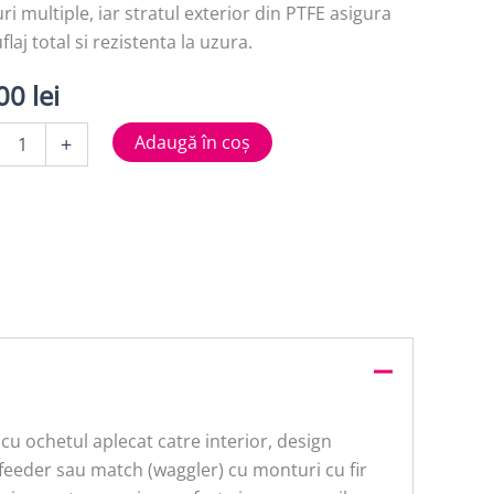
ri multiple, iar stratul exterior din PTFE asigura
laj total si rezistenta la uzura.
,00
lei
tate
Adaugă în coș
+
r
cu ochetul aplecat catre interior, design
a feeder sau match (waggler) cu monturi cu fir