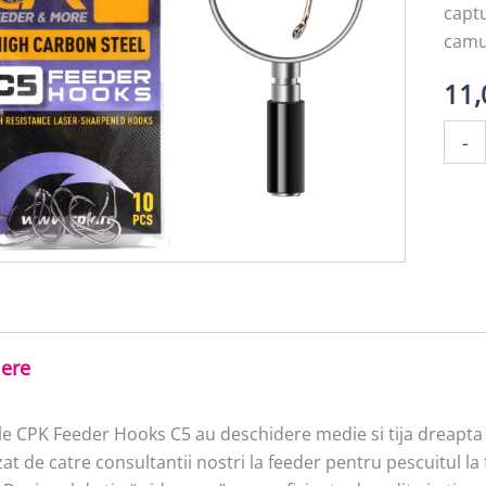
captu
camuf
11
Canti
-
C5
Feede
Hook
NR
12
iere
le CPK Feeder Hooks C5 au deschidere medie si tija dreapta 
at de catre consultantii nostri la feeder pentru pescuitul l