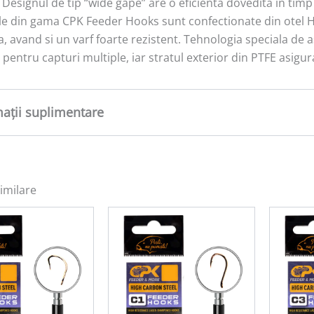
 Designul de tip “wide gape” are o eficienta dovedita in timp
le din gama CPK Feeder Hooks sunt confectionate din otel Hi
a, avand si un varf foarte rezistent. Tehnologia speciala de as
i pentru capturi multiple, iar stratul exterior din PTFE asigur
mații suplimentare
tate
0,05 kg
imilare