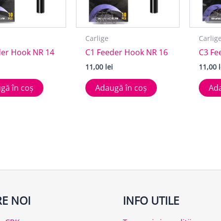
Carlige
Carlig
der Hook NR 14
C1 Feeder Hook NR 16
C3 Fe
11,00
lei
11,00
gă în coș
Adaugă în coș
Ada
E NOI
INFO UTILE