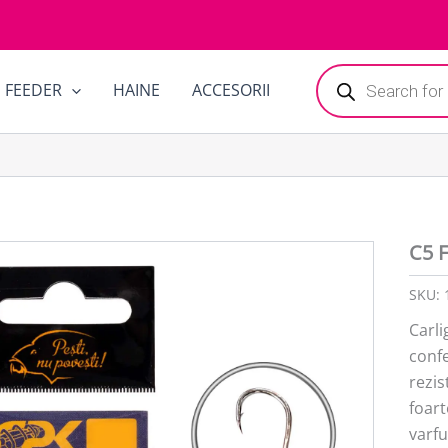
Products
FEEDER
HAINE
ACCESORII
search
C5 
SKU:
Carl
confe
rezis
foart
varfu