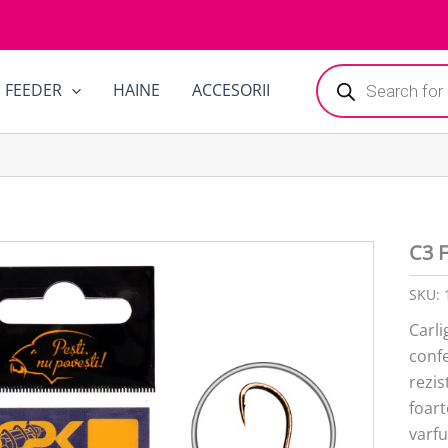
Products
FEEDER
HAINE
ACCESORII
search
C3 
SKU:
Carl
confe
rezis
foart
varfu