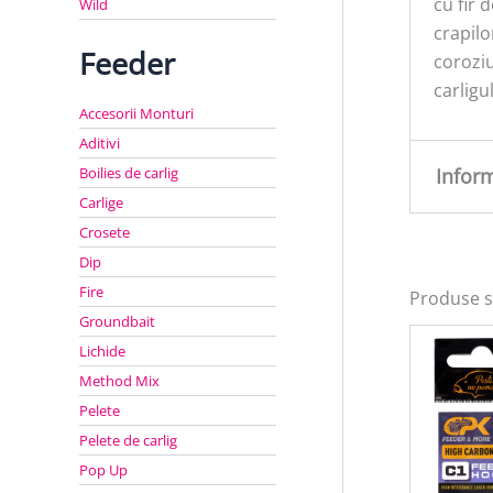
cu fir 
Wild
crapilo
Feeder
coroziu
carligu
Accesorii Monturi
Aditivi
Boilies de carlig
Infor
Carlige
Crosete
Greu
Dip
Fire
Produse s
Groundbait
Lichide
Method Mix
Pelete
Pelete de carlig
Pop Up