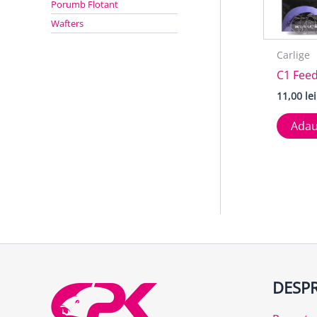
Porumb Flotant
Wafters
Carlige
C1 Fee
11,00
lei
Adau
DESPR