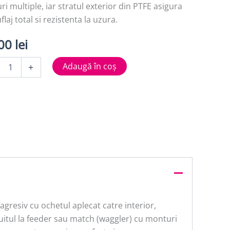
ri multiple, iar stratul exterior din PTFE asigura
laj total si rezistenta la uzura.
,00
lei
tate
Adaugă în coș
+
r
gresiv cu ochetul aplecat catre interior,
cuitul la feeder sau match (waggler) cu monturi