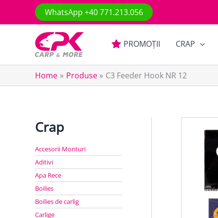
Skip
WhatsApp +40 771.213.056
to
content
PROMOȚII
CRAP
Home
Produse
C3 Feeder Hook NR 12
Crap
Accesorii Monturi
Aditivi
Apa Rece
Boilies
Boilies de carlig
Carlige