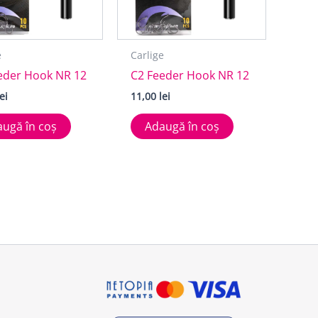
e
Carlige
eder Hook NR 12
C2 Feeder Hook NR 12
lei
11,00
lei
ugă în coș
Adaugă în coș