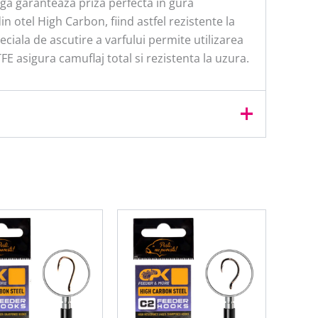
arga garanteaza priza perfecta in gura
 otel High Carbon, fiind astfel rezistente la
eciala de ascutire a varfului permite utilizarea
TFE asigura camuflaj total si rezistenta la uzura.