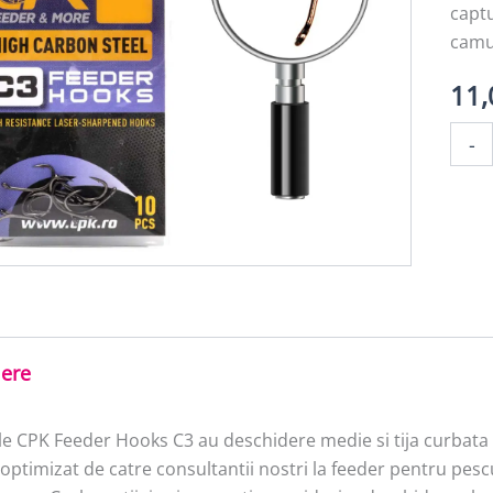
captu
camuf
11
Canti
-
C3
Feede
Hook
NR
12
iere
le CPK Feeder Hooks C3 au deschidere medie si tija curbata a
optimizat de catre consultantii nostri la feeder pentru pes