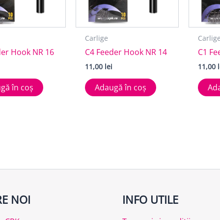
Carlige
Carlig
der Hook NR 16
C4 Feeder Hook NR 14
C1 Fe
11,00
lei
11,00
gă în coș
Adaugă în coș
Ada
E NOI
INFO UTILE