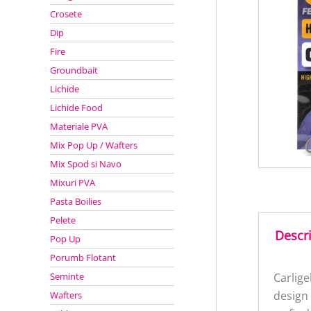
Crosete
Dip
Fire
Groundbait
Lichide
Lichide Food
Materiale PVA
Mix Pop Up / Wafters
Mix Spod si Navo
Mixuri PVA
Pasta Boilies
Pelete
Descr
Pop Up
Porumb Flotant
Seminte
Carlige
design 
Wafters