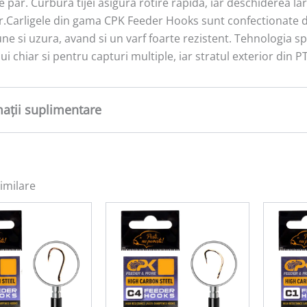
de par. Curbura tijei asigura rotire rapida, iar deschiderea l
r.Carligele din gama CPK Feeder Hooks sunt confectionate din
ne si uzura, avand si un varf foarte rezistent. Tehnologia sp
lui chiar si pentru capturi multiple, iar stratul exterior din P
mații suplimentare
tate
0,05 kg
imilare