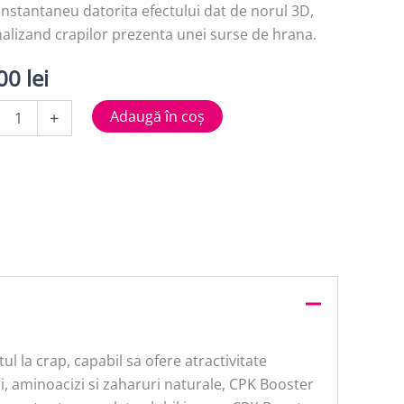
instantaneu datorita efectului dat de norul 3D,
alizand crapilor prezenta unei surse de hrana.
,00
lei
tate
Adaugă în coș
+
TER
E
l
ul la crap, capabil sa ofere atractivitate
i, aminoacizi si zaharuri naturale, CPK Booster