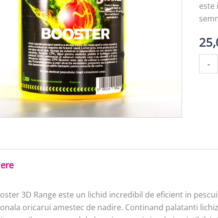
este 
semn
25
Canti
-
BOOS
3D
RANG
500m
iere
ster 3D Range este un lichid incredibil de eficient in pescuit
onala oricarui amestec de nadire. Continand palatanti lichiz