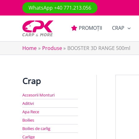
Skip
WhatsApp +40 771.213.056
to
content
PROMOȚII
CRAP
Home
Produse
BOOSTER 3D RANGE 500ml
Crap
Accesorii Monturi
Aditivi
Apa Rece
Boilies
Boilies de carlig
Carlige