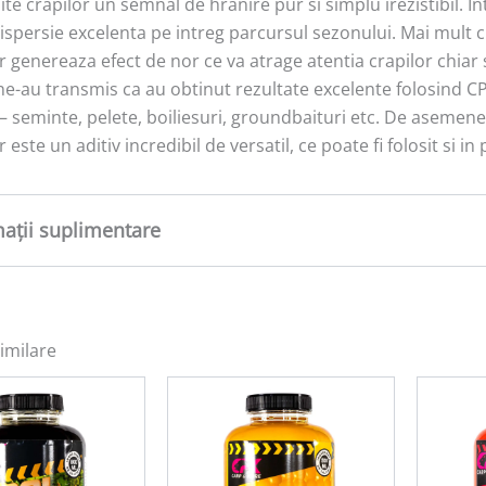
te crapilor un semnal de hranire pur si simplu irezistibil. I
ispersie excelenta pe intreg parcursul sezonului. Mai mult c
 genereaza efect de nor ce va atrage atentia crapilor chiar 
ne-au transmis ca au obtinut rezultate excelente folosind C
– seminte, pelete, boiliesuri, groundbaituri etc. De asemen
 este un aditiv incredibil de versatil, ce poate fi folosit si in
mații suplimentare
tate
0,5 kg
imilare