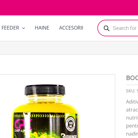
Products
FEEDER
HAINE
ACCESORII
search
BOO
SKU:
Aditi
atrac
nutri
pentr
nadir