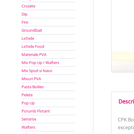
Crosete
Dip
Fire
Groundbait
Lichide
Lichide Food
Materiale PVA
Mix Pop Up / Wafters
Mix Spod si Navo
Mixuri PVA
Pasta Boilies
Pelete
Descr
Pop Up
Porumb Flotant
Seminte
CPK Boo
excepti
Wafters