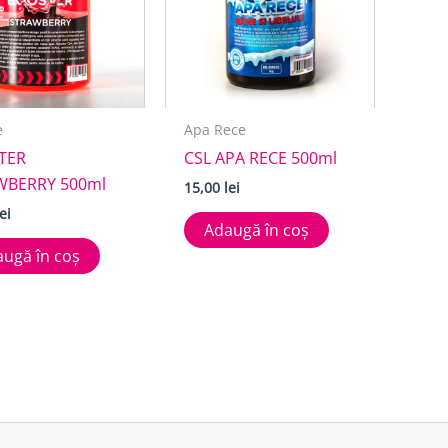
e
Apa Rece
TER
CSL APA RECE 500ml
WBERRY 500ml
15,00
lei
lei
Adaugă în coș
ugă în coș