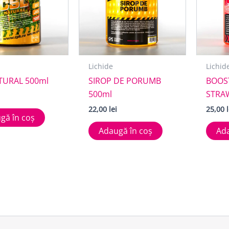
Lichide
Lichid
TURAL 500ml
SIROP DE PORUMB
BOOS
500ml
STRA
22,00
lei
25,00
gă în coș
Adaugă în coș
Ada