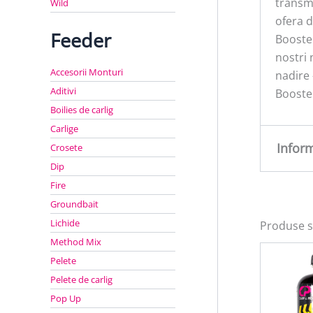
transmi
Wild
ofera d
Feeder
Booster
nostri 
Accesorii Monturi
nadire 
Aditivi
Booster
Boilies de carlig
Carlige
Infor
Crosete
Dip
Fire
Greu
Groundbait
Lichide
Produse s
Method Mix
Pelete
Pelete de carlig
Pop Up