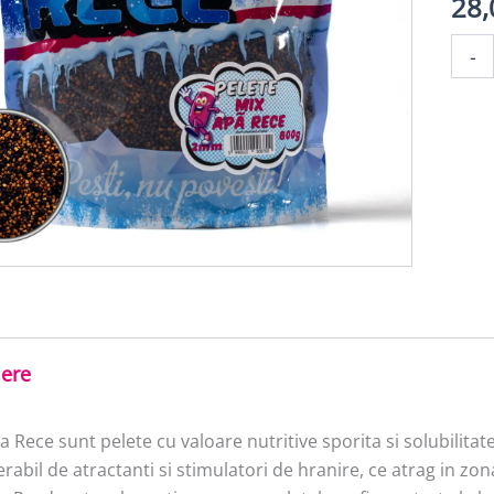
28
Canti
-
APA
RECE
PELET
MIX
APA
RECE
2mm
800g
iere
 Rece sunt pelete cu valoare nutritive sporita si solubilitat
rabil de atractanti si stimulatori de hranire, ce atrag in zon