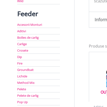
scazute
Wild
Feeder
Infor
Accesorii Monturi
Aditivi
Greu
Boilies de carlig
Carlige
Produse s
Crosete
Dip
Fire
Groundbait
Lichide
Method Mix
Pelete
OU
Pelete de carlig
Pop Up
Aditivi