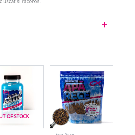
c uscat si racoros.
UT OF STOCK
Apa Rece