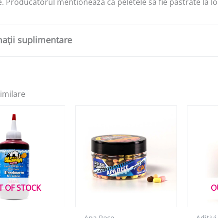
. Producatorul mentioneaza ca peletele sa fie pastrate la lo
mații suplimentare
tate
0,8 kg
imilare
T OF STOCK
O
Apa Rece
Aditivi