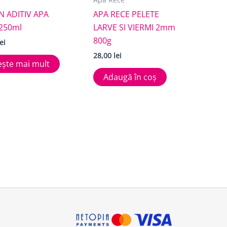
N ADITIV APA
APA RECE PELETE
250ml
LARVE SI VIERMI 2mm
800g
lei
28,00
lei
ește mai mult
Adaugă în coș