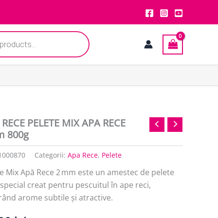
 RECE PELETE MIX APA RECE
 800g
1000870
Categorii:
Apa Rece
,
Pelete
te Mix Apă Rece 2 mm este un amestec de pelete
 special creat pentru pescuitul în ape reci,
rând arome subtile și atractive.