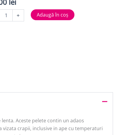
,00
lei
tate
Adaugă în coș
+
E
e lenta. Aceste pelete contin un adaos
a vizata crapii, inclusive in ape cu temperaturi