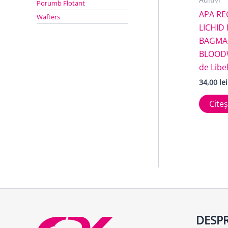
Porumb Flotant
APA RE
Wafters
LICHID
BAGMA
BLOOD
de Libe
34,00
lei
Cite
DESPR