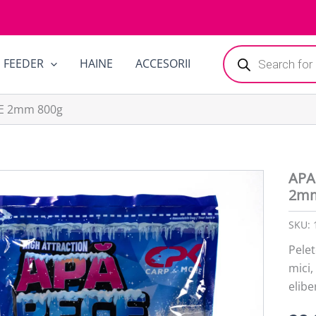
Products
FEEDER
HAINE
ACCESORII
search
CE 2mm 800g
APA
2mm
SKU:
Pele
mici,
elibe