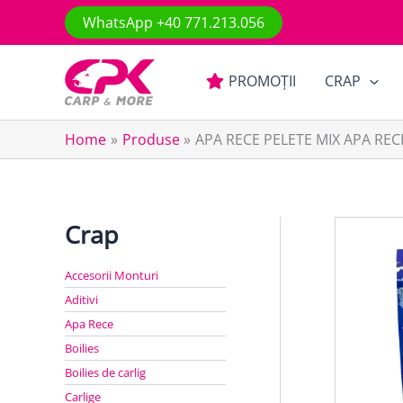
Skip
WhatsApp +40 771.213.056
to
content
PROMOȚII
CRAP
Home
Produse
APA RECE PELETE MIX APA RE
Crap
Accesorii Monturi
Aditivi
Apa Rece
Boilies
Boilies de carlig
Carlige