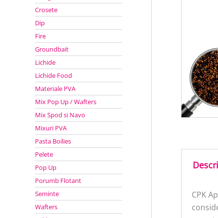
Crosete
Dip
Fire
Groundbait
Lichide
Lichide Food
Materiale PVA
Mix Pop Up / Wafters
Mix Spod si Navo
Mixuri PVA
Pasta Boilies
Pelete
Descr
Pop Up
Porumb Flotant
Seminte
CPK Apa
conside
Wafters