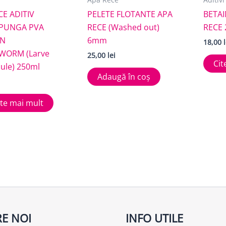
CE ADITIV
PELETE FLOTANTE APA
BETAI
 PUNGA PVA
RECE (Washed out)
RECE 
N
6mm
18,00
WORM (Larve
25,00
lei
Cit
lule) 250ml
Adaugă în coș
ște mai mult
E NOI
INFO UTILE