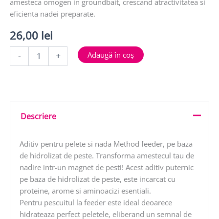
amesteca omogen in groundbait, crescand atractivitatea si
eficienta nadei preparate.
26,00
lei
Cantitate
Adaugă în coș
-
+
ADITIV
FEEDER
FAINA
DE
PESTE
LICHIDA
Descriere
CAPSUNA
250ml
Aditiv pentru pelete si nada Method feeder, pe baza
de hidrolizat de peste. Transforma amestecul tau de
nadire intr-un magnet de pesti! Acest aditiv puternic
pe baza de hidrolizat de peste, este incarcat cu
proteine, arome si aminoacizi esentiali.
Pentru pescuitul la feeder este ideal deoarece
hidrateaza perfect peletele, eliberand un semnal de