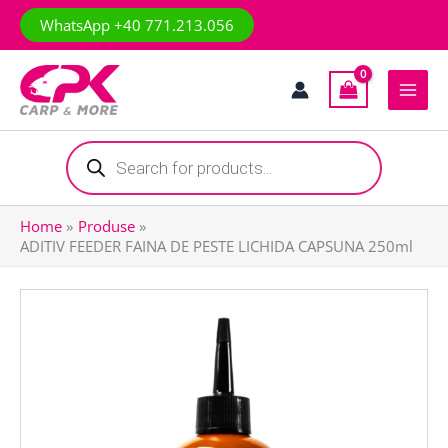
Skip
WhatsApp +40 771.213.056
to
content
Products
search
Home
Produse
ADITIV FEEDER FAINA DE PESTE LICHIDA CAPSUNA 250ml