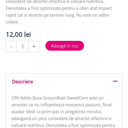
consistent de atractie olfactiva si valoare nutritiva.
Densitatea a fost optimizata pentru a oferi atat impact
rapid cat si atractie pe termen lung. Nu este un aditiv
colant.
12,00
lei
Cantitate
Adaugă în coș
-
+
ADITIV
BAZA
GROUNDBAIT
SWEETCORN
250ml
Descriere
CPK Aditiv Baza Groundbait SweetCorn este un
amestec ce nu influenteaza mecanica pasturii, fiind
asadar ideal ca prim pas in pregatirea mixului,
adaugand un plus consistent de atractie olfactiva si
valoare nutritiva. Densitatea a fost optimizata pentru