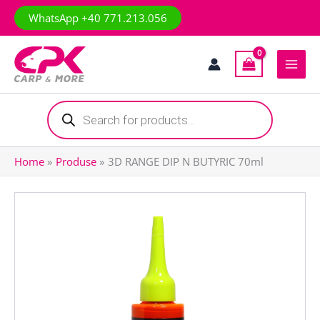
Skip
WhatsApp +40 771.213.056
to
content
Products
search
Home
Produse
3D RANGE DIP N BUTYRIC 70ml