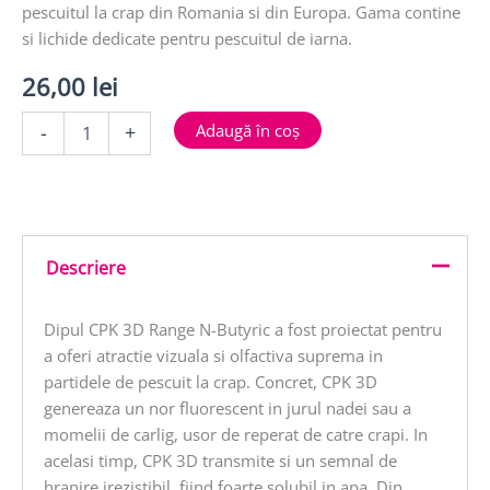
pescuitul la crap din Romania si din Europa. Gama contine
si lichide dedicate pentru pescuitul de iarna.
26,00
lei
Cantitate
Adaugă în coș
-
+
3D
RANGE
DIP
N
BUTYRIC
70ml
Descriere
Dipul CPK 3D Range N-Butyric a fost proiectat pentru
a oferi atractie vizuala si olfactiva suprema in
partidele de pescuit la crap. Concret, CPK 3D
genereaza un nor fluorescent in jurul nadei sau a
momelii de carlig, usor de reperat de catre crapi. In
acelasi timp, CPK 3D transmite si un semnal de
hranire irezistibil, fiind foarte solubil in apa. Din